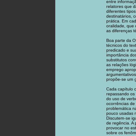
entre informaç
relatores que 
diferentes tipo
destinatários,
prática. Em ca
oralidade, que
as diferenças t
Boa parte da O
técnicos do tex
predicado e su
importância dos
substitutos con
as relações lóg
emprego apropr
argumentativos
propõe-se um g
Cada capítulo 
repassando os 
do uso de verb
ocorrências de
problemática n
pouco usadas n
Discutem-se ig
de regência. A 
provocar no est
sobre os fenôme