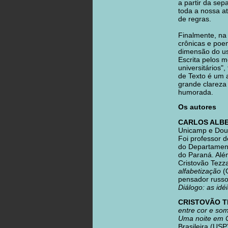
a partir da sep
toda a nossa at
de regras.
Finalmente, na
crônicas e poe
dimensão do uso
Escrita pelos 
universitários"
de Texto é um 
grande clareza
humorada.
Os autores
CARLOS ALB
Unicamp e Douto
Foi professor 
do Departament
do Paraná. Além
Cristovão Tezz
alfabetização
(C
pensador russo
Diálogo: as idé
CRISTOVÃO T
entre cor e som
Uma noite em C
Brasileira (US