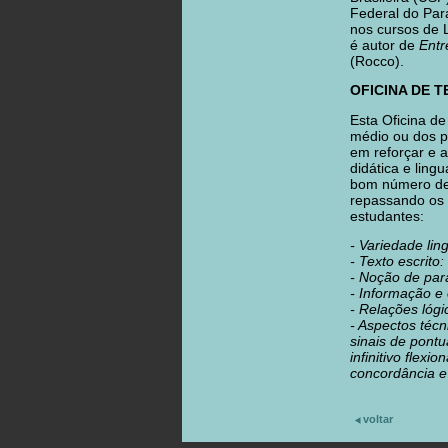
Federal do Para
nos cursos de 
é autor de
Entr
(Rocco).
OFICINA DE 
Esta Oficina de
médio ou dos pr
em reforçar e 
didática e ling
bom número de e
repassando os 
estudantes:
- Variedade lin
- Texto escrito
- Noção de par
- Informação e 
- Relações lógi
- Aspectos técn
sinais de pontu
infinitivo flex
concordância e
voltar