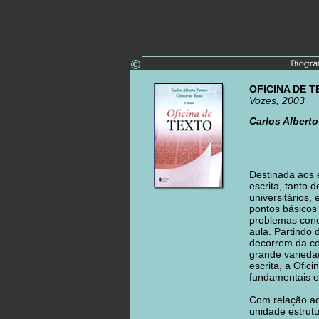
OFICINA DE 
Vozes, 2003
Carlos Albert
Destinada aos 
escrita, tanto
universitários,
pontos básicos
problemas conc
aula. Partindo 
decorrem da co
grande varieda
escrita, a Ofic
fundamentais en
Com relação ao
unidade estrutu