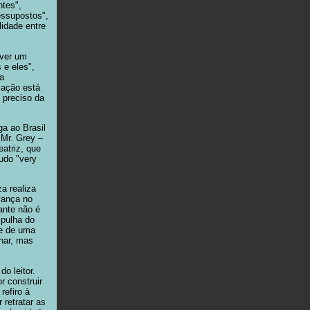
ntes",
essupostos",
idade entre
ever um
 e eles",
a
lação está
, preciso da
a ao Brasil
 Mr. Grey –
eatriz, que
udo "very
a realiza
vança no
ante não é
 pulha do
se de uma
lhar, mas
do leitor.
r construir
refiro à
retratar as