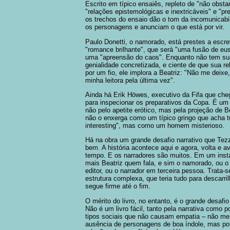
Escrito em típico ensaiês, repleto de "não obsta
"relações epistemológicas e inextricáveis" e "pr
os trechos do ensaio dão o tom da incomunicabil
os personagens e anunciam o que está por vir.
Paulo Donetti, o namorado, está prestes a escr
"romance brilhante", que será "uma fusão de eus
uma "apreensão do caos". Enquanto não tem su
genialidade concretizada, e ciente de que sua re
por um fio, ele implora a Beatriz: "Não me deixe
minha leitora pela última vez".
Ainda há Erik Höwes, executivo da Fifa que cheg
para inspecionar os preparativos da Copa. É um
não pelo apetite erótico, mas pela projeção de B
não o enxerga como um típico gringo que acha t
interesting", mas como um homem misterioso.
Há na obra um grande desafio narrativo que Tezz
bem. A história acontece aqui e agora, volta e a
tempo. E os narradores são muitos. Em um inst
mais Beatriz quem fala, e sim o namorado, ou o
editor, ou o narrador em terceira pessoa. Trata-
estrutura complexa, que teria tudo para descarri
segue firme até o fim.
O mérito do livro, no entanto, é o grande desafio 
Não é um livro fácil, tanto pela narrativa como po
tipos sociais que não causam empatia – não me 
ausência de personagens de boa índole, mas por 