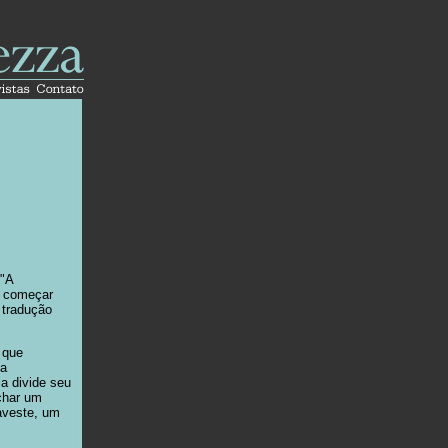
 "A
A começar
 tradução
 que
ua
la divide seu
char um
aveste, um